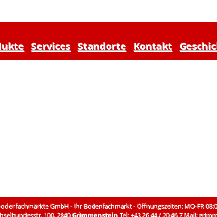
dukte
Services
Standorte
Kontakt
Geschic
denfachmärkte GmbH - Ihr Bodenfachmarkt - Öffnungszeiten: MO-FR 08:00-
chselbundesstr. 100, 2840
Grimmenstein
Tel: +43 26 44 / 20 46 7 Mail:
grimm