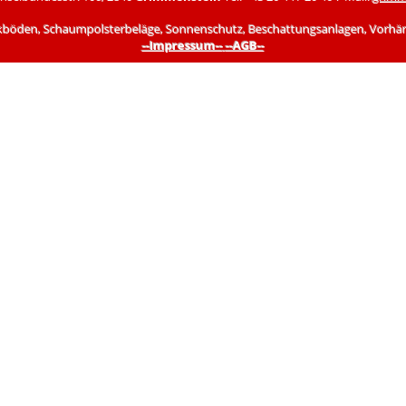
kböden, Schaumpolsterbeläge, Sonnenschutz, Beschattungsanlagen, Vorhänge,
--Impressum--
--AGB--