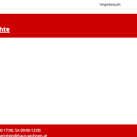
Impressum
hte
17:00, SA 09:00-12:00
enstein@haus-wohnen.at