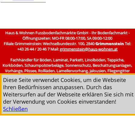
Haus & Wohnen Fussbodenfachmärkte GmbH - Ihr Bodenfachmarkt -
Öffnungszeiten: MO-FR 08:00-17:00, SA 09:00-12:00
Filiale Grimmeinstein: Wechselbundesstr. 100, 2840
Grimmenstein
Tel:
+43 26 44 / 20 46 7 Mail:
grimmenstein@haus-wohnen.at
Fachhändler für Böden, Laminat, Parkett, Linolböden, Teppiche,
Korkböden, Schaumpolsterbeläge, Sonnenschutz, Beschattungsanlagen,
Vorhänge, Plissee, Rollläden, Lamellenvorhang, Jalousien, Fliegengitter
uvm.
Diese Seite verwendet Cookies, um die Webseite
--Impressum--
--AGB--
Ihren Bedürfnissen anzupassen. Durch das
Weitersurfen auf der Webseite erklären Sie sich mit
der Verwendung von Cookies einverstanden!
Schließen